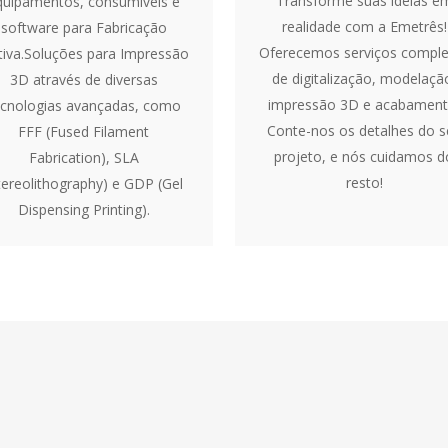
Transforme suas ideias e
quipamentos, consumíveis e
realidade com a Emetrês!
software para Fabricação
Oferecemos serviços comple
tiva.Soluções para Impressão
de digitalização, modelaçã
3D através de diversas
impressão 3D e acabament
ecnologias avançadas, como
Conte-nos os detalhes do s
FFF (Fused Filament
projeto, e nós cuidamos d
Fabrication), SLA
resto!
tereolithography) e GDP (Gel
Dispensing Printing).