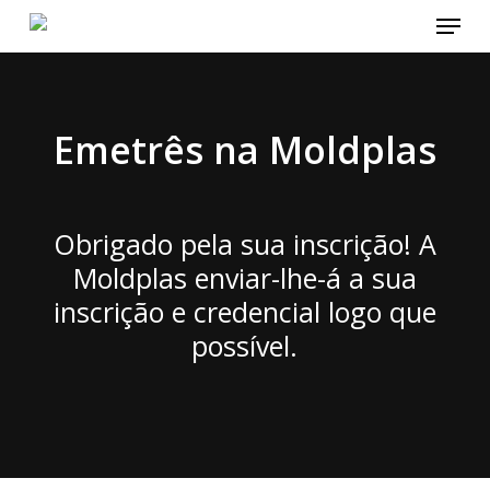
Menu
Skip
to
main
content
Emetrês na Moldplas
Obrigado pela sua inscrição! A
Moldplas enviar-lhe-á a sua
inscrição e credencial logo que
possível.