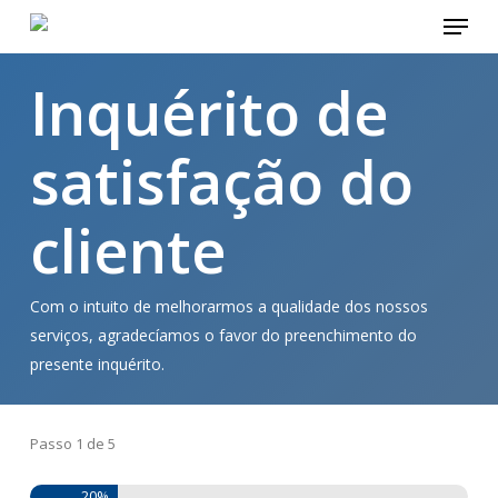
Menu
Skip
to
main
Inquérito de
content
satisfação do
cliente
Com o intuito de melhorarmos a qualidade dos nossos
serviços, agradecíamos o favor do preenchimento do
presente inquérito.
Passo
1
de
5
20%