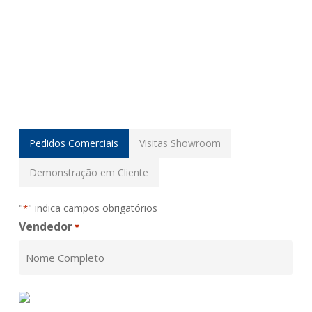
Skip
3D Holográfico
to
main
content
Pedidos de consultor 3D
Pedidos Comerciais
Visitas Showroom
Demonstração em Cliente
"
" indica campos obrigatórios
*
Vendedor
*
Primeiro