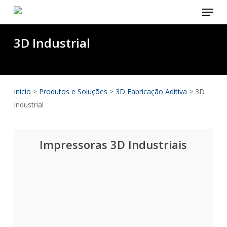
Menu
Skip
to
main
3D Industrial
content
Início
>
Produtos e Soluções
>
3D Fabricação Aditiva
>
3D
Industrial
Impressoras 3D Industriais