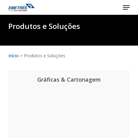
Menu
Skip
to
main
Produtos e Soluções
content
Início
>
Produtos e Soluções
Gráficas & Cartonagem