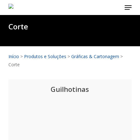
Menu
Skip
to
main
Corte
content
Início
>
Produtos e Soluções
>
Gráficas & Cartonagem
>
Corte
Guilhotinas