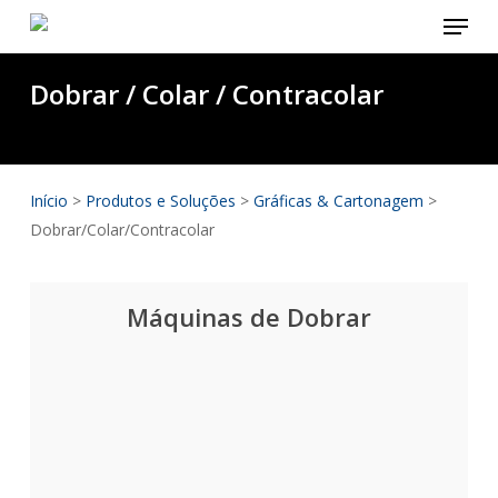
Menu
Skip
to
main
Dobrar / Colar / Contracolar
content
Início
>
Produtos e Soluções
>
Gráficas & Cartonagem
>
Dobrar/Colar/Contracolar
Máquinas de Dobrar