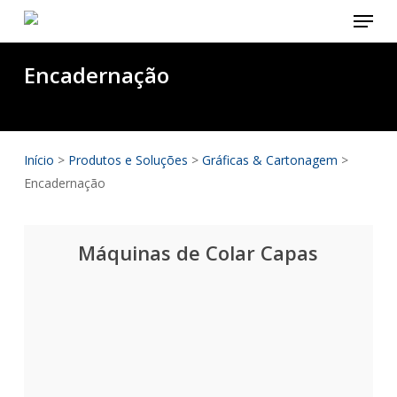
Menu
Skip
to
main
Encadernação
content
Início
>
Produtos e Soluções
>
Gráficas & Cartonagem
>
Encadernação
Máquinas de Colar Capas