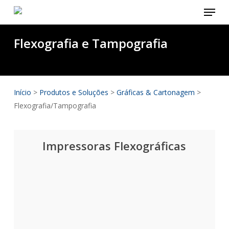
Menu
Skip
to
main
Flexografia e Tampografia
content
Início
>
Produtos e Soluções
>
Gráficas & Cartonagem
>
Flexografia/Tampografia
Impressoras Flexográficas