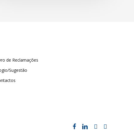
vro de Reclamações
ogio/Sugestão
ontactos