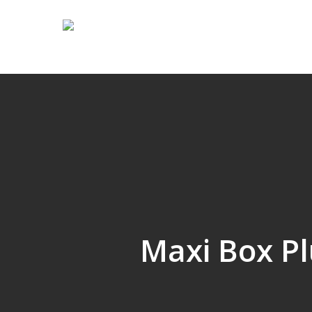
Skip
to
main
content
Maxi Box Pl