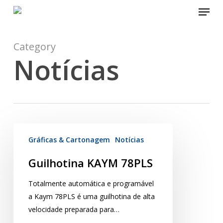
Menu
Skip
to
main
content
Category
Notícias
Gráficas & Cartonagem
Notícias
Guilhotina KAYM 78PLS
Totalmente automática e programável
a Kaym 78PLS é uma guilhotina de alta
velocidade preparada para…