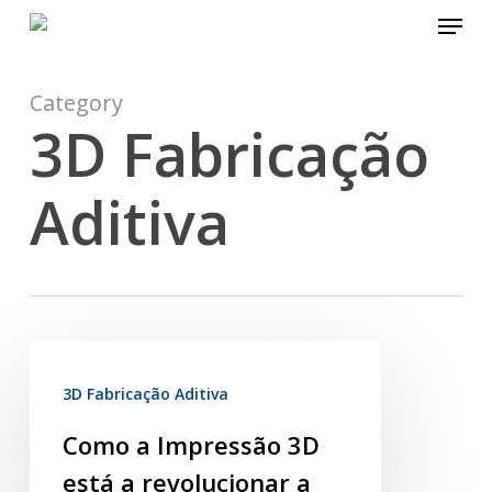
Menu
Skip
to
main
content
Category
3D Fabricação
Aditiva
3D Fabricação Aditiva
Como a Impressão 3D
está a revolucionar a