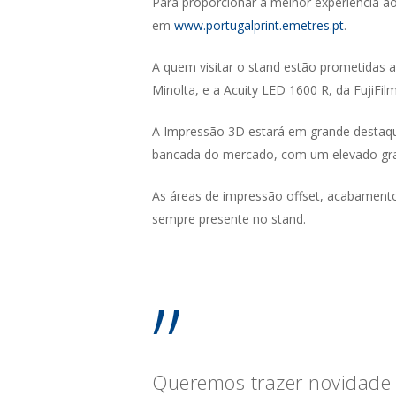
Para proporcionar a melhor experiência a
em
www.portugalprint.emetres.pt
.
A quem visitar o stand estão prometidas 
Minolta, e a Acuity LED 1600 R, da FujiFi
A Impressão 3D estará em grande destaqu
bancada do mercado, com um elevado gra
As áreas de impressão offset, acabament
sempre presente no stand.
”
Queremos trazer novidade e 