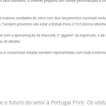
os seus visitantes, a Emetrês preparou um convite personalizado e t
as maiores novidades do setor com dois lançamentos nacionais exclus
lm. Também presentes vão estar a Bizhub Press C71cf (Konica Minolta)
e com a apresentação da Masssivit, o “gigante” da impressão, e d
u de detalhe.
os e consumíveis estarão também representadas com toda a informa
o futuro do setor à Portugal Print. Os visit