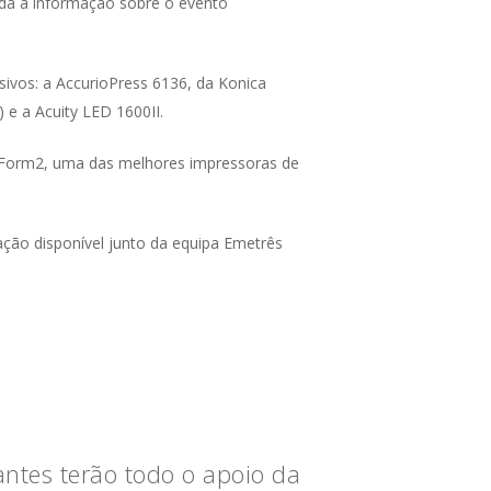
oda a informação sobre o evento
ivos: a AccurioPress 6136, da Konica
 e a Acuity LED 1600II.
a Form2, uma das melhores impressoras de
ção disponível junto da equipa Emetrês
antes terão todo o apoio da