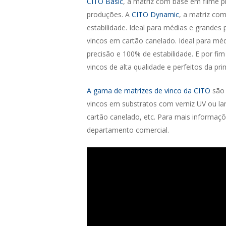
CITO Basic
, a matriz com base em filme p
produções. A
CITO Dynamic
, a matriz co
estabilidade. Ideal para médias e grandes
vincos em cartão canelado. Ideal para mé
precisão e 100% de estabilidade. E por fi
vincos de alta qualidade e perfeitos da pr
A gama de matrizes de vinco da CITO
são 
vincos em substratos com verniz UV ou lam
cartão canelado, etc. Para mais informaçõ
departamento comercial.