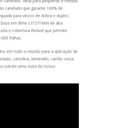
ão canelado. Ideal para pequenas e médias
tão canelado que garante 100% de
equada para vincos de dobra e duplos
om base em filme CITOTHAN de alta
sta e cobertura flexível que permite
.000 folhas.
dos em todo o mundo para a aplicação de
ado, cartolina, laminado, cartão cinza,
u solicite uma visita do nosso