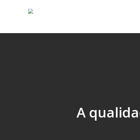
Skip
to
main
content
A qualida