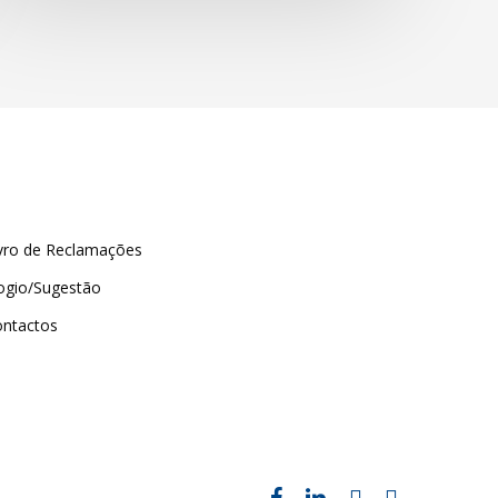
vro de Reclamações
ogio/Sugestão
ontactos