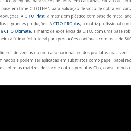
lástico adequada para vincos de dobra em cartolinas, cartão ou cart
m base em filme CITOTHAN para aplicação de vinco de dobra em car
 produções. A
CITO Plast
, a matriz em plástico com base de metal ad
dias e grandes produções. A
CITO PROplus
, a matriz profissional c
m a
CITO Ultimate
, a matriz de excelência da CITO, com uma base robu
imeira à última folha. Ideal para produções contínuas com mais de 500
líderes de vendas no mercado nacional um dos produtos mais vendi
inados e podem ser aplicadas em substratos como papel, papel recicl
es sobre as matrizes de vinco e outros produtos Cito, consulte-nos o