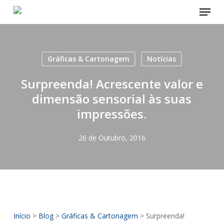
Menu
Skip
to
main
content
Gráficas & Cartonagem
Notícias
Surpreenda! Acrescente valor e
dimensão sensorial às suas
impressões.
26 de Outubro, 2016
Início
>
Blog
>
Gráficas & Cartonagem
>
Surpreenda!