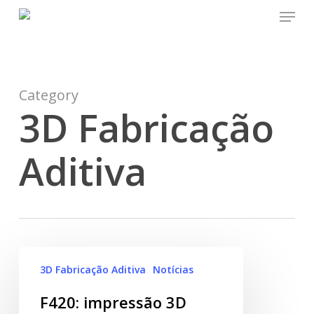
Menu
Skip
to
main
content
Category
3D Fabricação
Aditiva
3D Fabricação Aditiva
Notícias
F420: impressão 3D